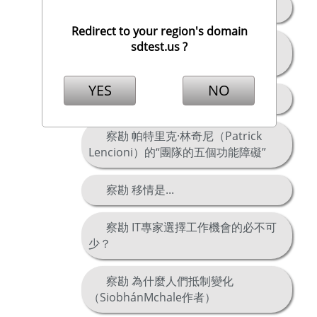
察勘 人們為什麼拖延？
Redirect to your region's domain
察勘 建立自信的性別差異（IFD
sdtest.us ?
Allensbach）
YES
NO
察勘 XING.COM文化評估
察勘 帕特里克·林奇尼（Patrick
Lencioni）的“團隊的五個功能障礙”
察勘 移情是...
察勘 IT專家選擇工作機會的必不可
少？
察勘 為什麼人們抵制變化
（SiobhánMchale作者）