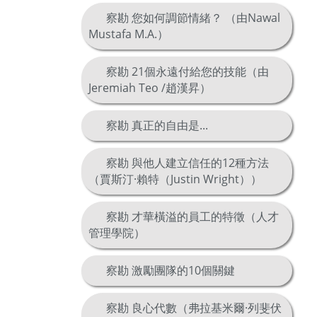
察勘 您如何調節情緒？ （由Nawal
Mustafa M.A.）
察勘 21個永遠付給您的技能（由
Jeremiah Teo /趙漢昇）
察勘 真正的自由是...
察勘 與他人建立信任的12種方法
（賈斯汀·賴特（Justin Wright））
察勘 才華橫溢的員工的特徵（人才
管理學院）
察勘 激勵團隊的10個關鍵
察勘 良心代數（弗拉基米爾·列斐伏