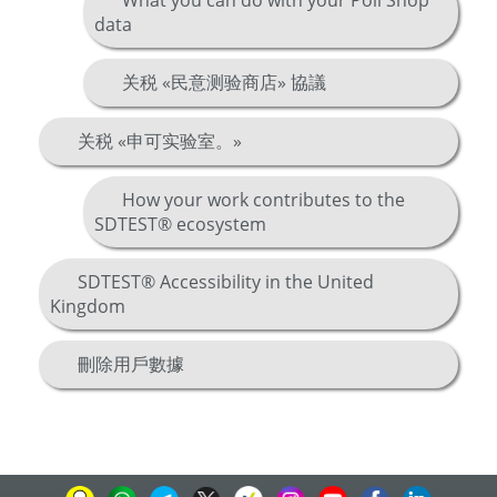
What you can do with your Poll Shop
data
关税 «民意测验商店» 協議
关税 «申可实验室。»
How your work contributes to the
SDTEST® ecosystem
SDTEST® Accessibility in the United
Kingdom
刪除用戶數據