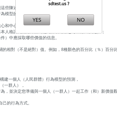
sdtest.us ?
續這些陳述的變體組成：
行為模型的信息，而不是關於他的個性類型的信息
YES
NO
核心和中心生活價值，
基本人格計劃的特殊性（他為什麼這樣思考並做出決定）；
條件）中應採取哪些價值的信息。
的相對（不是絕對）值。例如，8種顏色的百分比（％）百分比為
來構建一個人（人民群體）行為模型的預測，
為（一群人），
行為，並決定您準備與一個人（一群人）一起工作（和）新價值
自己的行為方式。