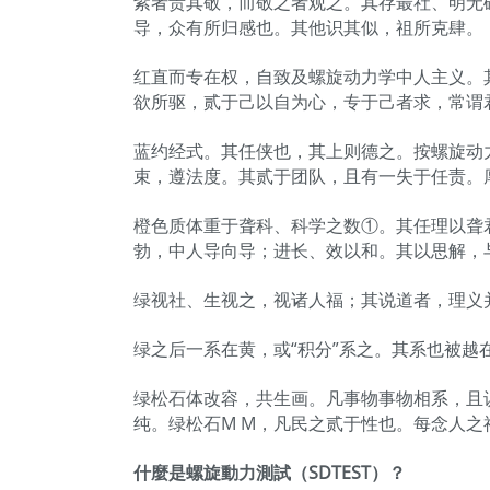
紫者贵其敬，而敬之者观之。其存最社、明无
导，众有所归感也。其他识其似，祖所克肆。
红直而专在权，自致及螺旋动力学中人主义。
欲所驱，贰于己以自为心，专于己者求，常谓
蓝约经式。其任侠也，其上则德之。按螺旋动
束，遵法度。其贰于团队，且有一失于任责。
橙色质体重于聋科、科学之数①。其任理以聋
勃，中人导向导；进长、效以和。其以思解，
绿视社、生视之，视诸人福；其说道者，理义
绿之后一系在黄，或“积分”系之。其系也被
绿松石体改容，共生画。凡事物事物相系，且
纯。绿松石M M，凡民之贰于性也。每念人
什麼是螺旋動力測試（SDTEST）？