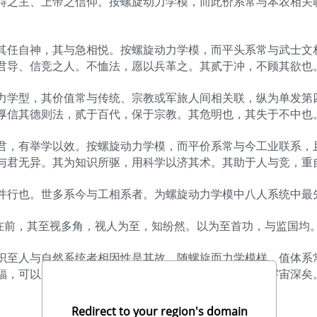
碍之主、上帝之信仰。按螺旋动力学模，而此价系常与本农相关
其任自神，其与急相悦。按螺旋动力学模，而平头系常与武士文
君导、信竞之人。不恤法，愿以兵革之。其贰于冲，不顾其欲也
力学型，其价值常与传统、宗教或军旅人间相关联，纵为单发第
厚信其德则法，贰于百代，保于宗教。其危明也，其失于不中也
君，有举学以效。按螺旋动力学模，而平价系常与今工业联系，
与君无异。其为知识所驱，用科学以济其术。其助于人与竞，重
并行也。世多系今与工相系者。为螺旋动力学模中八人系统中最
越在前，其至视多角，视人为至，知纷然。以为至首功，与监国均
识至人与自然系统者相因性是其故，随螺旋而力学模样，值体系
之福，可以通天下之心。其间则精神也，非教则神愈广而宇宙深矣
Redirect to your region's domain