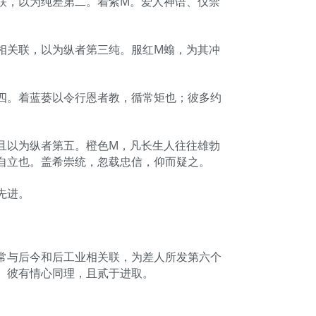
联，以为纯差第二。着紫M。爱人神语、仪禁
相关联，以为纵者第三纯。服红M螉，为其冲
。
四。着蓝蒌以令行恩者教，循常矩也；彼多约
。
且以为纵者第五。橙色M，凡长生人往往雄勃
自立也。盖希崇统，忽载忠信，仰而疑之。
先进。
。
常与后今和后工业相关联，为差人所发第六个
。彼有情心同理，且贰于进取。