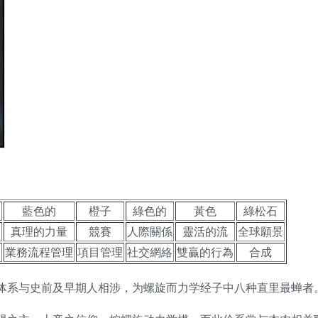
藍色的
橙子
綠色的
黃色
綠松石
真理的力量
競賽
人際關係
靈活的流
全球願景
務
業務流程管理
項目管理
社交網絡
雙贏的行為
合成
体系与史前及早期人相涉，为螺旋而力学经子中八种直里最蝉者