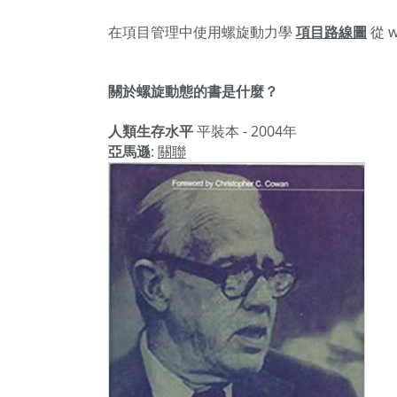
在項目管理中使用螺旋動力學
項目路線圖
從 w
關於螺旋動態的書是什麼？
人類生存水平
平裝本 - 2004年
亞馬遜
:
關聯