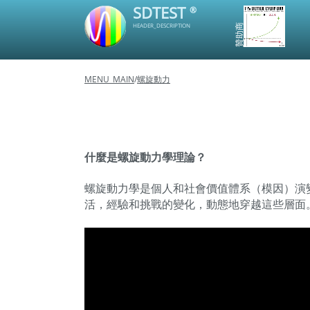
SDTEST
®
HEADER_DESCRIPTION
贊助商
MENU_MAIN
/
螺旋動力
什麼是螺旋動力學理論？
螺旋動力學是個人和社會價值體系（模因）演
活，經驗和挑戰的變化，動態地穿越這些層面