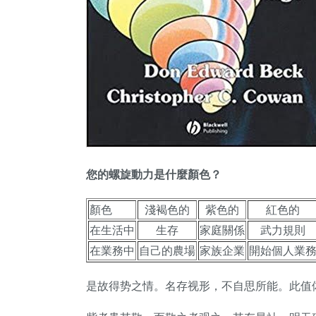
您的螺旋動力是什麼顏色？
顏色
淺褐色的
紫色的
紅色的
在生活中
生存
家庭關係
武力規則
在業務中
自己的農場
家族企業
開始個人業
是故得势之情。名存视形，不自思所能。此值