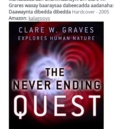
Grares waxay baaraysaa dabeecadda aadanaha:
Daawaynta dibedda dibedda
Hardcover - 2005
Amazon
:
kalagooys