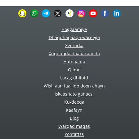
Hoggaamiye
Dhaqdhaqaaqa wareega
Xeerarka
Xuquuqda daabacaadda
Hufnaanta
Qiimo
Lacag dhiibid
Wixii aan faa'iido doon ahayn
Iskaashato ganacsi
Ku-deeqa
Kaafayn
Blog
Warqad maqas
Yontattss