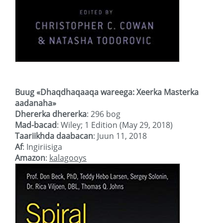
Buug «
Dhaqdhaqaaqa wareega: Xeerka Masterka
aadanaha
»
Dhererka dhererka
: 296 bog
Mad-bacad
: Wiley; 1 Edition (May 29, 2018)
Taariikhda daabacan
: Juun 11, 2018
Af
: Ingiriisiga
Amazon
:
kalagooys