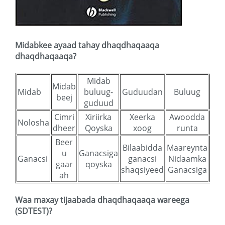
Midabkee ayaad tahay dhaqdhaqaaqa
dhaqdhaqaaqa?
Midab
Midab
Midab
buluug-
Guduudan
Buluug
O
beej
guduud
Cimri
Xiriirka
Xeerka
Awoodda
Nolosha
T
dheer
Qoyska
xoog
runta
Beer
Bilaabidda
Maareynta
u
Ganacsiga
Ma
Ganacsi
ganacsi
Nidaamka
gaar
qoyska
mas
shaqsiyeed
Ganacsiga
ah
Waa maxay tijaabada dhaqdhaqaaqa wareega
(SDTEST)?