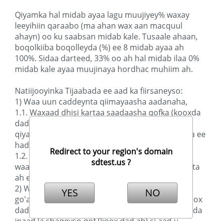
Qiyamka hal midab ayaa lagu muujiyey% waxay
leeyihiin qaraabo (ma ahan wax aan macquul
ahayn) oo ku saabsan midab kale. Tusaale ahaan,
boqolkiiba boqolleyda (%) ee 8 midab ayaa ah
100%. Sidaa darteed, 33% oo ah hal midab ilaa 0%
midab kale ayaa muujinaya hordhac muhiim ah.
Natiijooyinka Tijaabada ee aad ka fiirsaneyso:
1) Waa uun caddeynta qiimayaasha aadanaha,
1.1. Waxaad dhisi kartaa saadaasha qofka (kooxda
dadka) ee qofka (kooxda dadka) ee ku saleysan
qiyamkooda lagu dhawaaqay xaaladaha nolosha ee
hadda jira,
Redirect to your region's domain
1.2. Saadaashaani waxay u baahan tahay is-
sdtest.us ?
waafajin ku saabsan fiirsashada dhaqanka dhabta
ah ee qofka (koox dad ah),
2) Waxay kaa caawin karaan labadiinaba inaad
YES
NO
go'aansato dhaqankaaga ku wajahan qofkan (koox
dad ah) iyo inaad go'aansato u diyaarsanaantaada