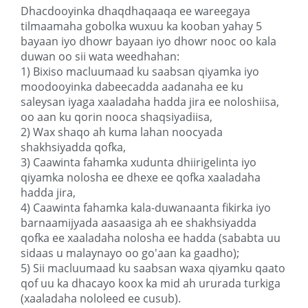
Dhacdooyinka dhaqdhaqaaqa ee wareegaya
tilmaamaha gobolka wuxuu ka kooban yahay 5
bayaan iyo dhowr bayaan iyo dhowr nooc oo kala
duwan oo sii wata weedhahan:
1) Bixiso macluumaad ku saabsan qiyamka iyo
moodooyinka dabeecadda aadanaha ee ku
saleysan iyaga xaaladaha hadda jira ee noloshiisa,
oo aan ku qorin nooca shaqsiyadiisa,
2) Wax shaqo ah kuma lahan noocyada
shakhsiyadda qofka,
3) Caawinta fahamka xudunta dhiirigelinta iyo
qiyamka nolosha ee dhexe ee qofka xaaladaha
hadda jira,
4) Caawinta fahamka kala-duwanaanta fikirka iyo
barnaamijyada aasaasiga ah ee shakhsiyadda
qofka ee xaaladaha nolosha ee hadda (sababta uu
sidaas u malaynayo oo go'aan ka gaadho);
5) Sii macluumaad ku saabsan waxa qiyamku qaato
qof uu ka dhacayo koox ka mid ah ururada turkiga
(xaaladaha nololeed ee cusub).