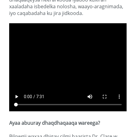
xaaladaha isbedelka nolosha, waayo-aragnimada,
iyo caqabadaha ku jira jidkooda.
Ayaa abuuray dhaqdhaqaaqa wareega?
Bilowgii waxaa dhigay cilmi baarista
Dr. Clare w.