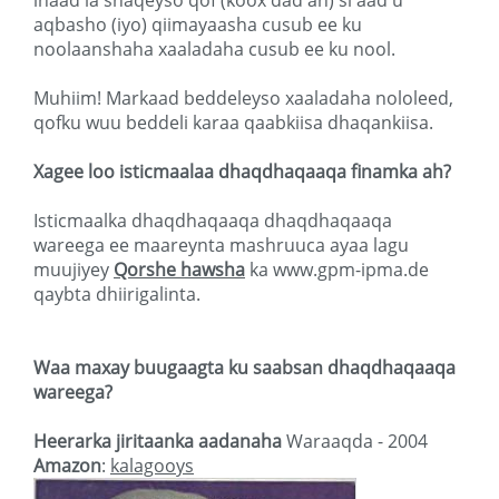
inaad la shaqeyso qof (koox dad ah) si aad u
aqbasho (iyo) qiimayaasha cusub ee ku
noolaanshaha xaaladaha cusub ee ku nool.
Muhiim! Markaad beddeleyso xaaladaha nololeed,
qofku wuu beddeli karaa qaabkiisa dhaqankiisa.
Xagee loo isticmaalaa dhaqdhaqaaqa finamka ah?
Isticmaalka dhaqdhaqaaqa dhaqdhaqaaqa
wareega ee maareynta mashruuca ayaa lagu
muujiyey
Qorshe hawsha
ka www.gpm-ipma.de
qaybta dhiirigalinta.
Waa maxay buugaagta ku saabsan dhaqdhaqaaqa
wareega?
Heerarka jiritaanka aadanaha
Waraaqda - 2004
Amazon
:
kalagooys