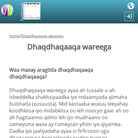
Kaalleyaal
Home
/
Dhaqdhaqaaqa wareega
Dhaqdhaqaaqa wareega
Waa maxay aragtida dhaqdhaqaaqa
dhaqdhaqaaqa?
Dhaqdhaqaaqa wareega ayaa ah tusaale u ah
isbeddelka shakhsiyaadka iyo nidaamyada qiimaha
bulshada (xusuusta). Mid kastaaba wuxuu leeyahay
koodhkiisa iyo midabkiisa oo leh noocyo gaar ah oo
ah hagitaanno qiimo leh iyo mudnaano oo
sameysma waxa ay rumeysan yihiin iyo qiyamka.
Dadka iyo jaaliyadaha ayaa si firfircoon ugu
dhaqaaqeysa heerarkooda iyadoo kuxiran