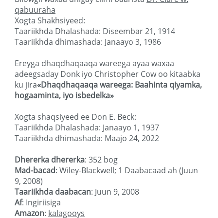
qabuuraha
Xogta Shakhsiyeed:
Taariikhda Dhalashada: Diseembar 21, 1914
Taariikhda dhimashada: Janaayo 3, 1986
Ereyga dhaqdhaqaaqa wareega ayaa waxaa
adeegsaday Donk iyo Christopher Cow oo kitaabka
ku jira
«Dhaqdhaqaaqa wareega: Baahinta qiyamka,
hogaaminta, iyo isbedelka»
Xogta shaqsiyeed ee
Don E. Beck
:
Taariikhda Dhalashada: Janaayo 1, 1937
Taariikhda dhimashada: Maajo 24, 2022
Dhererka dhererka
: 352 bog
Mad-bacad
: Wiley-Blackwell; 1 Daabacaad ah (Juun
9, 2008)
Taariikhda daabacan
: Juun 9, 2008
Af
: Ingiriisiga
Amazon
:
kalagooys