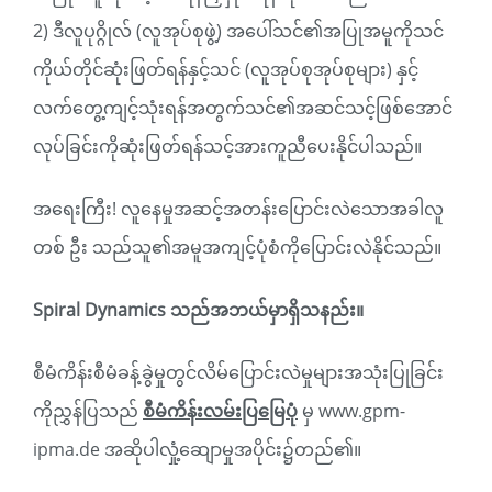
2) ဒီလူပုဂ္ဂိုလ် (လူအုပ်စုဖွဲ့) အပေါ်သင်၏အပြုအမူကိုသင်
ကိုယ်တိုင်ဆုံးဖြတ်ရန်နှင့်သင် (လူအုပ်စုအုပ်စုများ) နှင့်
လက်တွေ့ကျင့်သုံးရန်အတွက်သင်၏အဆင်သင့်ဖြစ်အောင်
လုပ်ခြင်းကိုဆုံးဖြတ်ရန်သင့်အားကူညီပေးနိုင်ပါသည်။
အရေးကြီး! လူနေမှုအဆင့်အတန်းပြောင်းလဲသောအခါလူ
တစ် ဦး သည်သူ၏အမူအကျင့်ပုံစံကိုပြောင်းလဲနိုင်သည်။
Spiral Dynamics သည်အဘယ်မှာရှိသနည်း။
စီမံကိန်းစီမံခန့်ခွဲမှုတွင်လိမ်ပြောင်းလဲမှုများအသုံးပြုခြင်း
ကိုညွှန်ပြသည်
စီမံကိန်းလမ်းပြမြေပုံ
မှ www.gpm-
ipma.de အဆိုပါလှုံ့ဆျောမှုအပိုင်း၌တည်၏။