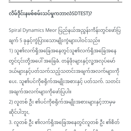
လိမ်ဒိုင်းနမစ်စမ်းသပ်မှုကဘာလဲSDTEST)?
Spiral Dynamics Meor ပြည်နယ်အညွှန်းကိန်းတွင်ဖော်ပြ
ချက် 5 ခုနှင့်ကွဲပြားသောမျိုးကွဲများပါဝင်သည်။
1) သူ၏လက်ရှိအခြေအနေတွင်သူ၏လက်ရှိအခြေအနေ
တွင်၎င်းတို့အပေါ် အခြေခံ. တန်ဖိုးများနှင့်လူ့အလုပ်မော်
ဒယ်များနှင့်ပတ်သက်သည့်သတင်းအချက်အလက်များကို
ပေး. သူ၏ပင်ကိုစရိုက်အမျိုးအစားနှင့် ပတ်သက်. သတင်း
အချက်အလက်များကိုဖော်ပြပါ။
2) လူတစ် ဦး ၏ပင်ကိုစရိုက်အမျိုးအစားများနှင့်ဘာမှမ
ဆိုင်ပါဘူး,
3. လူတစ် ဦး ၏လက်ရှိအခြေအနေတွင်လူတစ် ဦး ၏စိတ်