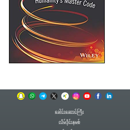
ခေါင်းဆောင်ကြီး
လိမ်ဒိုင်းနမစ်