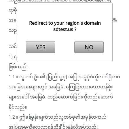
ရာခိုင်နှုန်းသည် 100% ဖြစ်သည်။ ထို့ကြောင့်အခြား
အရောင်တစ်ခု၏ 0% သည် 0% သည် 0% ၏ 0% ၏ 33%
Redirect to your region's domain
sdtest.us ?
သည်သိသိသာသာသိသာထင်ရှားသည်။
YES
NO
သင်စဉ်းစားနေသောစမ်းသပ်မှုရလဒ်များ -
1) ၎င်းသည်လူသားများကတန်ဖိုးများကိုကြေငြာရုံသာ
ဖြစ်သည်။
1.1 ။ လူတစ် ဦး ၏ (ပြည်သူ့စု) အပြုအမူပုံစံကိုလက်ရှိဘဝ
အခြေအနေများတွင် အခြေခံ. ကြေငြာထားသောတန်ဖိုး
များအပေါ် အခြေခံ. တည်ဆောက်ခြင်းကိုတည်ဆောက်
နိုင်သည်။
1.2 ။ ဤခန့်မှန်းချက်သည်လူတစ်စု၏အမှန်တကယ်
အပြုအမူကိုလေ့လာရန်ညှိနှိုင်းရန်လိုအပ်သည်။