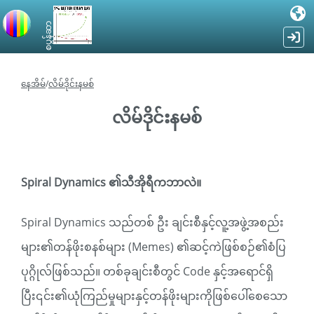
စပွန်ဆာ
နေအိမ်
/
လိမ်ဒိုင်းနမစ်
လိမ်ဒိုင်းနမစ်
Spiral Dynamics ၏သီအိုရီကဘာလဲ။
Spiral Dynamics သည်တစ် ဦး ချင်းစီနှင့်လူ့အဖွဲ့အစည်း
များ၏တန်ဖိုးစနစ်များ (Memes) ၏ဆင့်ကဲဖြစ်စဉ်၏စံပြ
ပုဂ္ဂိုလ်ဖြစ်သည်။ တစ်ခုချင်းစီတွင် Code နှင့်အရောင်ရှိ
ပြီး၎င်း၏ယုံကြည်မှုများနှင့်တန်ဖိုးများကိုဖြစ်ပေါ်စေသော