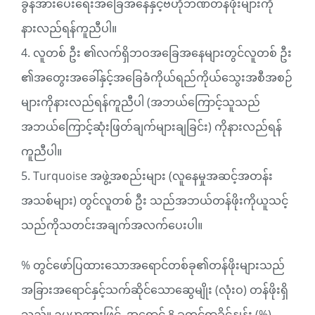
ခွန်အားပေးရေးအခြေအနေနှင့်ဗဟိုဘဏ်တန်ဖိုးများကို
နားလည်ရန်ကူညီပါ။
4. လူတစ် ဦး ၏လက်ရှိဘဝအခြေအနေများတွင်လူတစ် ဦး
၏အတွေးအခေါ်နှင့်အခြေခံကိုယ်ရည်ကိုယ်သွေးအစီအစဉ်
များကိုနားလည်ရန်ကူညီပါ (အဘယ်ကြောင့်သူသည်
အဘယ်ကြောင့်ဆုံးဖြတ်ချက်များချခြင်း) ကိုနားလည်ရန်
ကူညီပါ။
5. Turquoise အဖွဲ့အစည်းများ (လူနေမှုအဆင့်အတန်း
အသစ်များ) တွင်လူတစ် ဦး သည်အဘယ်တန်ဖိုးကိုယူသင့်
သည်ကိုသတင်းအချက်အလက်ပေးပါ။
% တွင်ဖော်ပြထားသောအရောင်တစ်ခု၏တန်ဖိုးများသည်
အခြားအရောင်နှင့်သက်ဆိုင်သောဆွေမျိုး (လုံးဝ) တန်ဖိုးရှိ
သည်။ ဥပမာအားဖြင့်, အရောင် 8 ခုတွင်ရာခိုင်နှုန်း (%)