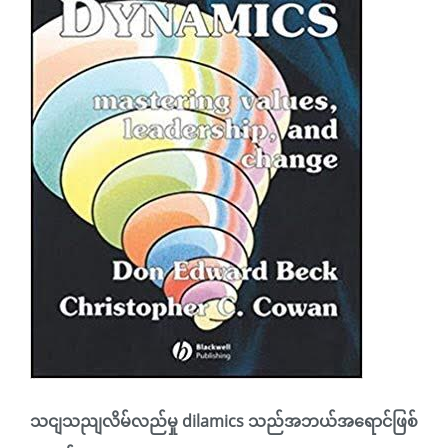
သငျသညျလိမ်လည်မှု dilamics သည်အဘယ်အရောင်ဖြစ်