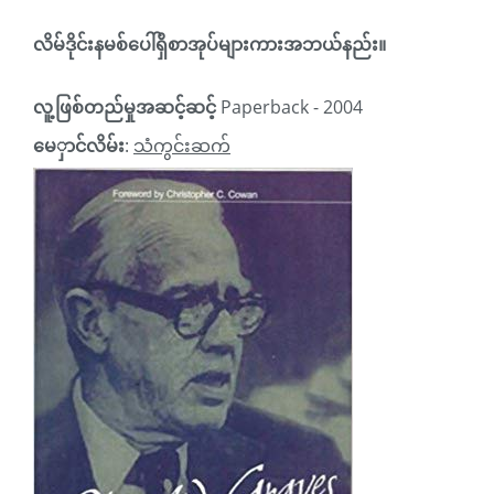
လိမ်ဒိုင်းနမစ်ပေါ်ရှိစာအုပ်များကားအဘယ်နည်း။
လူ့ဖြစ်တည်မှုအဆင့်ဆင့်
Paperback - 2004
မေှာင်လိမ်း
:
သံကွင်းဆက်