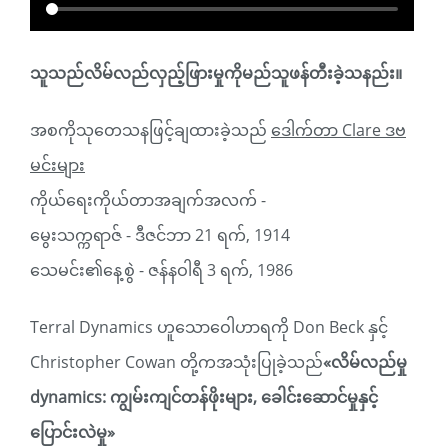
သူသည်လိမ်လည်လှည့်ဖြားမှုကိုမည်သူဖန်တီးခဲ့သနည်း။
အစကိုသုတေသနဖြင့်ချထားခဲ့သည်
ဒေါက်တာ Clare ဒဗ
မင်းများ
ကိုယ်ရေးကိုယ်တာအချက်အလက် -
မွေးသက္ကရာဇ် - ဒီဇင်ဘာ 21 ရက်, 1914
သေမင်း၏နေ့စွဲ - ဇန်နဝါရီ 3 ရက်, 1986
Terral Dynamics ဟူသောဝေါဟာရကို Don Beck နှင့်
Christopher Cowan တို့ကအသုံးပြုခဲ့သည်
«လိမ်လည်မှု
dynamics: ကျွမ်းကျင်တန်ဖိုးများ, ခေါင်းဆောင်မှုနှင့်
ပြောင်းလဲမှု»