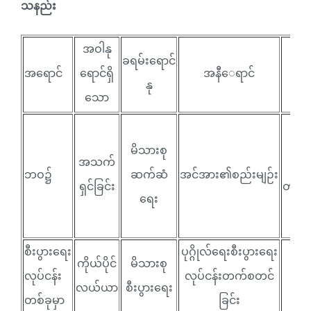
သနည်း
အဝါနု
ခရမ်းရောင်
အရောင်
ရောင်ရှိ
အနီေရာင်
ပ
နု
သော
မိသားစု
အသက်
ဘဝ၌
ဆက်ဆံ
အင်အား၏စည်းမျဉ်း
ရှင်ခြင်း
တရား
ရေး
စီးပွားရေး
ပုဂ္ဂိုလ်ရေးစီးပွားရေး
စီ
ကိုယ်ပိုင်
မိသားစု
လုပ်ငန်း
လုပ်ငန်းတက်စတင်
လုပ်
လယ်ယာ
စီးပွားရေး
တစ်ခုမှာ
ခြင်း