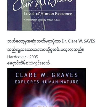
ဘယ်တော့မှအဆုံးသတ်မရှာပုံဟာ Dr. Clare W. SAVES
သည်လူ့သဘောသဘာဝကိုစူးစမ်းလေ့လာသည်။
Hardcover - 2005
မေှာင်လိမ်း
:
သံကွင်းဆက်