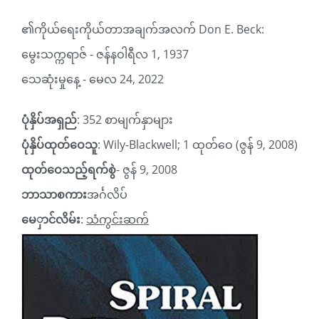
၏ကိုယ်ရေးကိုယ်တာအချက်အလက်
Don E. Beck
:
မွေးသက္ကရာဇ် - ဇန်နဝါရီလ 1, 1937
သေဆုံးမှုနေ့ - မေလ 24, 2022
ပုံနှိပ်အရှည်
: 352 စာမျက်နှာများ
ပုံနှိပ်ထုတ်ဝေသူ
: Wily-Blackwell; 1 ထုတ်ဝေ (ဇွန် 9, 2008)
ထုတ်ဝေသည့်ရက်စွဲ
- ဇွန် 9, 2008
ဘာသာစကား
အင်္ဂလိပ်
မေှာင်လိမ်း
:
သံကွင်းဆက်