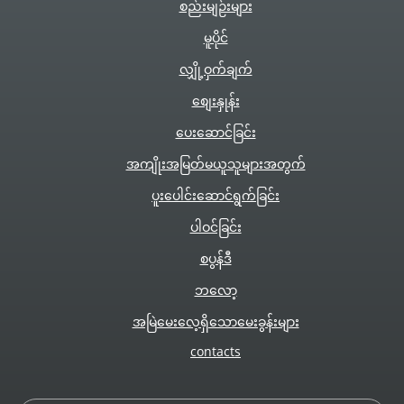
စည်းမျဉ်းများ
မူပိုင်
လျှို့ဝှက်ချက်
စျေးနှုန်း
ပေးဆောင်ခြင်း
အကျိုးအမြတ်မယူသူများအတွက်
ပူးပေါင်းဆောင်ရွက်ခြင်း
ပါဝင်ခြင်း
စပွန်ဒီ
ဘလော့
အမြဲမေးလေ့ရှိသောမေးခွန်းများ
сontacts