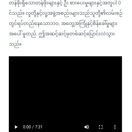
တန်ဖိုးရှိသောတန်ဖိုးများနှင့် ဦး စားပေးမှုများနှင့်အတူပါ 0
င်သည်။ လူတို့နှင့်လူ့အဖွဲ့အစည်းများသည်သူတို့၏လမ်းစဉ်
တွင်ရပ်တည်နေသောဘဝ, အတွေ့အကြုံနှင့်စိန်ခေါ်မှုများ
အပေါ် မူတည်. ဤအဆင့်ဆင့်မှတစ်ဆင့်ပြောင်းလဲသွား
သည်။