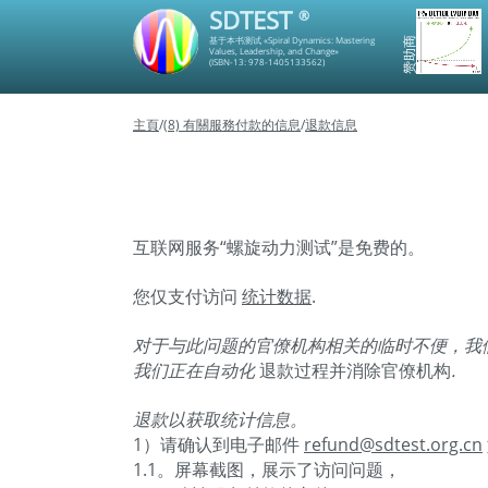
SDTEST
®
基于本书测试 «Spiral Dynamics: Mastering
赞助商
Values, Leadership, and Change»
(ISBN-13: 978-1405133562)
主頁
/
(8) 有關服務付款的信息
/
退款信息
互联网服务“螺旋动力测试”是免费的。
您仅支付访问
统计数据
.
对于与此问题的官僚机构相关的临时不便，我
我们正在自动化
退款过程并消除官僚机构
.
退款以获取统计信息。
1）请确认到电子邮件
refund@sdtest.org.cn
1.1。屏幕截图，展示了访问问题，