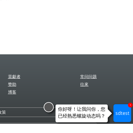
貢獻者
常问问题
赞助
往來
博客
1
你好呀！让我问你，您
政策
sdtest
已经熟悉螺旋动态吗？