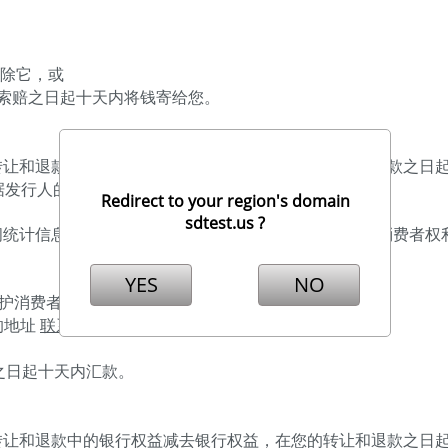
消除它，或
到索赔之日起十天内将钱寄给您。
的转让和退款中的银行权益减去银行权益，在您的转让和退款之日
据发行人的银行，最多可能需要40天。
Redirect to your region's domain
sdtest.us ?
问统计信息，则根据未使用时间比例地将资金根据“保护消费者权
YES
NO
保护消费者权利的法律”。
的地址
联系人
.
之日起十天内汇款。
的转让和退款中的银行权益减去银行权益，在您的转让和退款之日