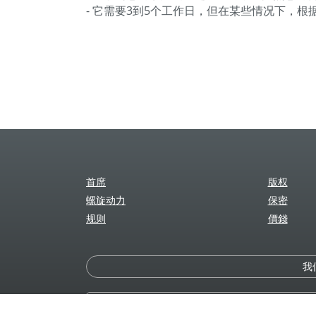
- 它需要3到5个工作日，但在某些情况下，根
首席
版权
螺旋动力
保密
规则
價錢
我
您在文本中发现错误了吗？ 用错误完全突出显示单